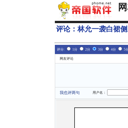
网
评论：
林允一袭白裙侧
评分:
1分
2分
3分
4分
5
网友评论
我也评两句
用户名：