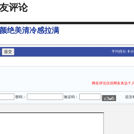
友评论
颜绝美清冷感拉满
平均得分:
0
分
分
网友评论仅供网友表达个
密码：
验证码：
还没