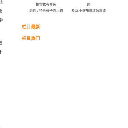
士
能
临朐：特色柿子喜上市
玲珑小番茄映红致富路
学
栏目最新
栏目热门
校
下
、