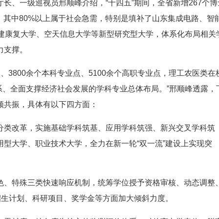
、一级巡视员邢顺峰介绍，“十四五”期间，全省新增267个博
点，其中80%以上属于社会急需，特别是填补了山东集成电路、智
新建康复大学、空天信息大学等新型研究型大学，体系化布局相关
力支撑。
3800余个本科专业点、5100余个高职专业点，理工农医类在
体系、全面支撑经济社会发展的学科专业总体布局。”邢顺峰透露，
频共振，具体有以下四方面：
类改革，实施基础学科筑基、应用学科筑强、新兴交叉学科筑
型大学、职业技术大学，全力在新一轮“双一流”建设上实现突
、特殊三类快速响应机制，统筹学位授予资格审核、动态调整
招生计划、科研项目、奖学金等方面加大倾斜力度。