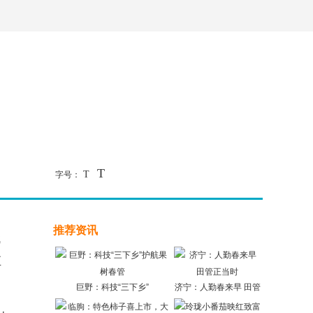
T
T
字号：
推荐资讯
赋
至
巨野：科技“三下乡”
济宁：人勤春来早 田管