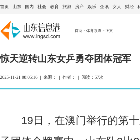
首页
山东
国内
社会
教育
旅游
房产
娱乐
企讯
女人
财经
首页
>
体育频道
> 正文
惊天逆转山东女乒勇夺团体冠军
2025-11-21 08:05:16 | 来源： | 作者： | 阅读：
57次
19日，在澳门举行的第十