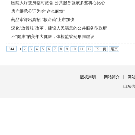
医院大厅变身临时旅舍,公共服务就该多些将心比心
房产继承公证为啥“这么麻烦”
药品审评出真招 “救命药”上市加快
深化“放管服”改革，建设人民满意的公共服务型政府
不“健康”的美年大健康，体检监管别形同虚设
2
3
4
5
6
7
8
9
10
11
12
下一页
尾页
314
1
版权声明
|
网站简介
|
网
山东信息