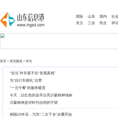
国际
山东
国内
社
关注
三农
民生
评
首页
>
资讯频道
>
评论
“合法”外衣遮不住“贪腐真相”
为“自行车婚礼”点赞
“一元午餐”的服务暖意
今天，以红色的追寻点亮沂蒙精神地标
沂蒙精神是对时代信仰的守望
相隔10年后，汽车“二次下乡”从哪开始